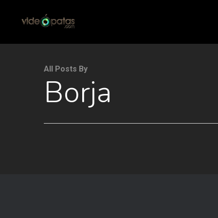
All Posts By
Borja
Hit enter to search or ESC to close