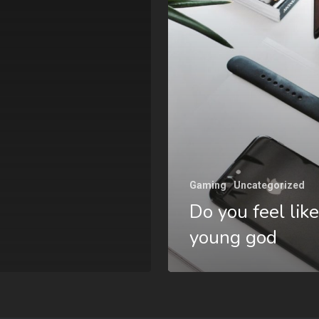
Gaming
Uncategorized
Do you feel like
young god