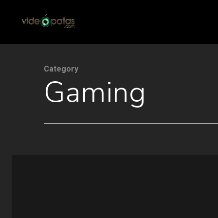
Category
Gaming
Hit enter to search or ESC to close