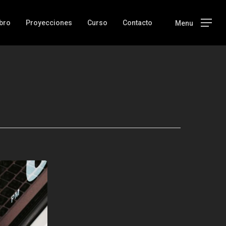
ibro
Proyecciones
Curso
Contacto
Menu
Inicio
Libro